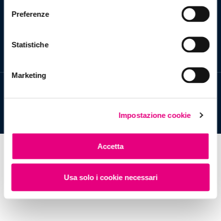
PARTECIPA ANCHE TU!
informazioni ti invitiamo a prendere visione della
Cookie
Preferenze
Policy
.
Statistiche
Marketing
Copyright © 2020 | Tutti i diritti riservati |
Privacy
|
Cookies policy
|
Impostazioni cookies
|
Trasparenza
Design by Attiva SpA
Impostazione cookie
Accetta
Usa solo i cookie necessari