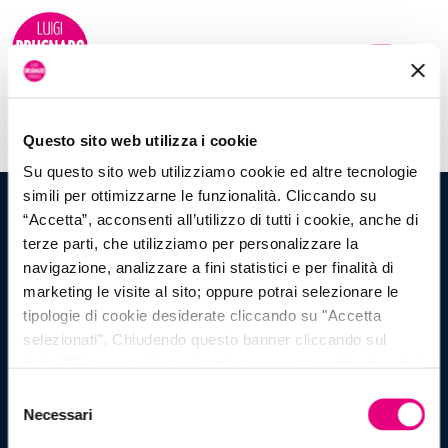
Nicoletta Ongarato
Questo sito web utilizza i cookie
Su questo sito web utilizziamo cookie ed altre tecnologie
simili per ottimizzarne le funzionalità. Cliccando su
“Accetta”, acconsenti all’utilizzo di tutti i cookie, anche di
terze parti, che utilizziamo per personalizzare la
navigazione, analizzare a fini statistici e per finalità di
marketing le visite al sito; oppure potrai selezionare le
tipologie di cookie desiderate cliccando su "Accetta
selezionati". Chiudendo questo banner cliccando sul
Il grande progetto
tasto “X” prosegui la navigazione e saranno attivati solo i
cookie tecnici necessari per la fruizione del sito. Potrai
Selezione
per le Città di Venezia continua...
modificare le tue preferenze in ogni momento mediante il
Necessari
del
link “Impostazione dei cookie” a fine pagina. Per ulteriori
consenso