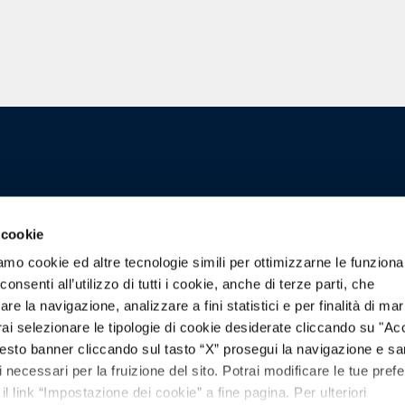
nua...
 cookie
HE TU!
amo cookie ed altre tecnologie simili per ottimizzarne le funzional
nsenti all’utilizzo di tutti i cookie, anche di terze parti, che
re la navigazione, analizzare a fini statistici e per finalità di ma
otrai selezionare le tipologie di cookie desiderate cliccando su "Ac
esto banner cliccando sul tasto “X” prosegui la navigazione e s
 cookies
|
Trasparenza
ci necessari per la fruizione del sito. Potrai modificare le tue pref
 link “Impostazione dei cookie” a fine pagina. Per ulteriori