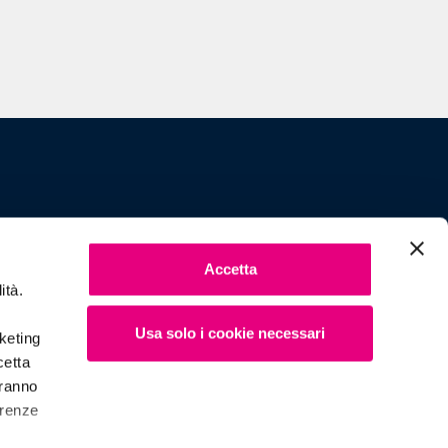
Accetta
ità.
Usa solo i cookie necessari
rketing
cetta
aranno
Design by Attiva SpA
erenze