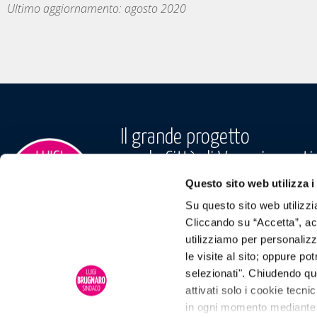
Ultimo aggiornamento: agosto 2020
Il grande progetto
per le Città di Venezia conti
Questo sito web utilizza i
PARTECIPA ANC
Su questo sito web utilizzi
Cliccando su “Accetta”, acco
utilizziamo per personalizza
le visite al sito; oppure p
selezionati". Chiudendo qu
Copyright © 2020 | Tutti i diritti riservati |
Privacy
|
Cookies policy
|
Impostazioni
attivati solo i cookie tecni
in ogni momento mediante il