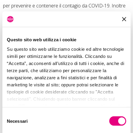
per prevenire e contenere il contagio da COVID-19. Inoltre
con questo contributo si andrà a sostenere anche le spese
dei volontari o collaboratori che si stanno impegnando per
realizzare eventi in città che non siano finalizzate a scopi di
Questo sito web utilizza i cookie
lucro. Nello specifico, secondo quanto stabilito dalla giunta,
Su questo sito web utilizziamo cookie ed altre tecnologie
l’importo del contributo da erogarsi sarà nella misura del
simili per ottimizzarne le funzionalità. Cliccando su
50% dei costi sostenuti e dichiarati ammissibili per un valore
“Accetta”, acconsenti all’utilizzo di tutti i cookie, anche di
terze parti, che utilizziamo per personalizzare la
massimo pari a: 2500 euro per manifestazioni con durata
navigazione, analizzare a fini statistici e per finalità di
fino a giorni due, per quelle che vanno dai tre ai cinque
marketing le visite al sito; oppure potrai selezionare le
compresi, 5.000 euro e 7.000 per quelle con durata
tipologie di cookie desiderate cliccando su "Accetta
selezionati". Chiudendo questo banner cliccando sul
superiore a cinque giorni.
tasto “X” prosegui la navigazione e saranno attivati solo i
cookie tecnici necessari per la fruizione del sito. Potrai
“In questo difficile momento – commenta l’assessore al
Selezione
modificare le tue preferenze in ogni momento mediante il
Necessari
del
decentramento Paola Mar – la Giunta ha voluto sostenere
link “Impostazione dei cookie” a fine pagina. Per ulteriori
consenso