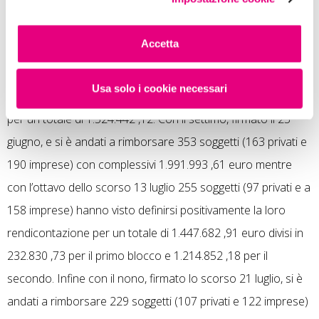
243 soggetti (121 privati e 122 imprese) hanno ricevuto
1.489.349 ,50 euro. Con quello del 3 giugno abbiamo
Accetta
rimborsato 263 soggetti (138 privati e 125 imprese) per un
totale di 1.398.391 ,46 euro e con quello del 15 giugno
Usa solo i cookie necessari
abbiamo rimborsato 265 soggetti (128 privati e 137 imprese)
per un totale di 1.524.442 ,12. Con il settimo, firmato il 25
giugno, e si è andati a rimborsare 353 soggetti (163 privati e
190 imprese) con complessivi 1.991.993 ,61 euro mentre
con l’ottavo dello scorso 13 luglio 255 soggetti (97 privati e a
158 imprese) hanno visto definirsi positivamente la loro
rendicontazione per un totale di 1.447.682 ,91 euro divisi in
232.830 ,73 per il primo blocco e 1.214.852 ,18 per il
secondo. Infine con il nono, firmato lo scorso 21 luglio, si è
andati a rimborsare 229 soggetti (107 privati e 122 imprese)