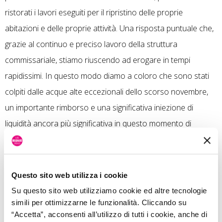
ristorati i lavori eseguiti per il ripristino delle proprie
abitazioni e delle proprie attività. Una risposta puntuale che,
grazie al continuo e preciso lavoro della struttura
commissariale, stiamo riuscendo ad erogare in tempi
rapidissimi. In questo modo diamo a coloro che sono stati
colpiti dalle acque alte eccezionali dello scorso novembre,
un importante rimborso e una significativa iniezione di
liquidità ancora più significativa in questo momento di
difficoltà. Ricordo inoltre che, per la prima volta in Italia, è
stata data la possibilità ai danneggiati di essere risarciti a
stralci, non appena forniscono ricevute e scontrini per
Questo sito web utilizza i cookie
almeno il 30% del totale delle spese ammesse a rimborso.
Su questo sito web utilizziamo cookie ed altre tecnologie
Per questo invito tutti a rendicontare il prima possibile i
simili per ottimizzarne le funzionalità. Cliccando su
“Accetta”, acconsenti all’utilizzo di tutti i cookie, anche di
danni subiti così da poter proseguire, già nelle prossime