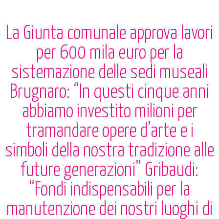
La Giunta comunale approva lavori
per 600 mila euro per la
sistemazione delle sedi museali
Brugnaro: “In questi cinque anni
abbiamo investito milioni per
tramandare opere d’arte e i
simboli della nostra tradizione alle
future generazioni” Gribaudi:
“Fondi indispensabili per la
manutenzione dei nostri luoghi di