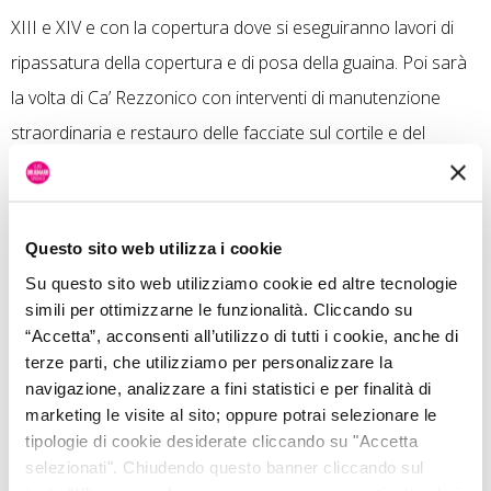
XIII e XIV e con la copertura dove si eseguiranno lavori di
ripassatura della copertura e di posa della guaina. Poi sarà
la volta di Ca’ Rezzonico con interventi di manutenzione
straordinaria e restauro delle facciate sul cortile e del
Museo del Vetro interventi di consolidamento e ripristini
murari. Oltre a questi interventi puntuali, su tutti gli edifici
oggetto di intervento si dovranno eseguire interventi più
Questo sito web utilizza i cookie
generali di manutenzione, finalizzati a dare risposta a
Su questo sito web utilizziamo cookie ed altre tecnologie
problemi di varia natura che insorgono nelle strutture edili e
simili per ottimizzarne le funzionalità. Cliccando su
“Accetta”, acconsenti all’utilizzo di tutti i cookie, anche di
negli impianti a causa della loro vetustà o per adeguamento
terze parti, che utilizziamo per personalizzare la
a nuove disposizioni legislative. Si interverrà per la sicurezza
navigazione, analizzare a fini statistici e per finalità di
dei luoghi, la salvaguardia e tutela del patrimonio edilizio,
marketing le visite al sito; oppure potrai selezionare le
tipologie di cookie desiderate cliccando su "Accetta
culturale e artistico.
selezionati". Chiudendo questo banner cliccando sul
In particolare, i lavori riguarderanno tutte quelle operazioni