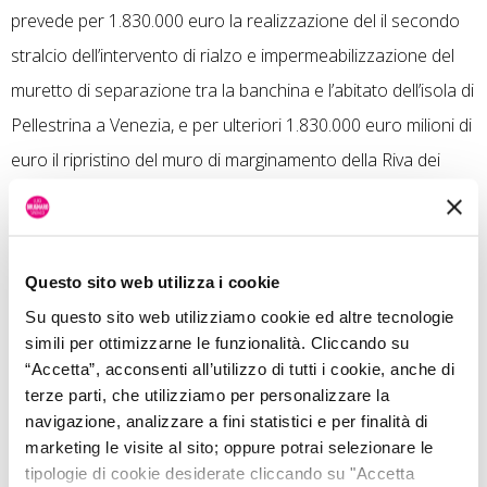
prevede per 1.830.000 euro la realizzazione del il secondo
stralcio dell’intervento di rialzo e impermeabilizzazione del
muretto di separazione tra la banchina e l’abitato dell’isola di
Pellestrina a Venezia, e per ulteriori 1.830.000 euro milioni di
euro il ripristino del muro di marginamento della Riva dei
Giardini Reali a San Marco. Infine il 6 agosto, sono stati
approvati ulteriori 3 decreti con i quali si da avvio
all’esecuzione di interventi edili presso le sedi del
Questo sito web utilizza i cookie
Commissariato di Polizia di Castello e la Caserma dei
Su questo sito web utilizziamo cookie ed altre tecnologie
Carabinieri di Pellestrina per complessivi 134mila euro, e
simili per ottimizzarne le funzionalità. Cliccando su
interventi di sistemazione listoline e gradinate oltre che
“Accetta”, acconsenti all’utilizzo di tutti i cookie, anche di
terze parti, che utilizziamo per personalizzare la
ripristino presso i muri di sponda presso l’isola del Lido –
navigazione, analizzare a fini statistici e per finalità di
riviera S. Nicolò e Riva Pasquali per l’importo di 427mila
marketing le visite al sito; oppure potrai selezionare le
euro. In questo modo dimostriamo di non perdere tempo e,
tipologie di cookie desiderate cliccando su "Accetta